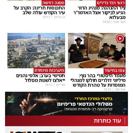
רגעי הוד נדירים
פסגה רגישה
ציר ההנהגה: מנהיג הדור
התכנסות חריגה: הקרב על
הגיע לביקור אצל האדמו"ר
עיר הקודש עולה שלב
מבעלזא
דב אייזנר
|
19:17
חנוך פוגל
|
19:56
1
צפו בתיעוד
היערכות מיוחדת
מעמד היסטורי בהר נוף:
חמישי בערב: אלפי נהגים
מיליוני דולרים חולקו למנהלי
ייאלצו לשנות מסלול
המוסדות על טהרת הקודש
אורי כץ
|
16:12
יואל וולך
|
18:25
עוד כותרות