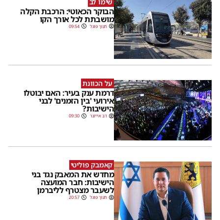
שימו לב
הבוקר הכאוטי: הרכבת הקלה
מושבתת לכל אורך הקו
חנוך פוגל
09:54
על הכוונת
דרמת ענק בעיר: האם יבוטלו
אירועי 'בין הזמנים' לבני
הישיבות?
דב אייזנר
09:30
קאמבק פוליטי
מחדש את המאבק נגד בני
הישיבות: חבר המועצה
לשעבר מצטרף לליברמן
חנוך פוגל
20:57