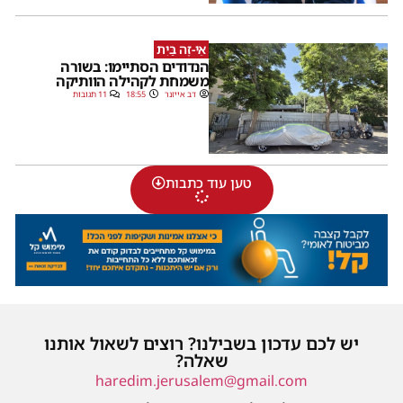
אֵי-זֶה בַּיִת
הנדודים הסתיימו: בשורה
משמחת לקהילה הוותיקה
דב אייזנר
18:55
11 תגובות
טען עוד כתבות
יש לכם עדכון בשבילנו? רוצים לשאול אותנו
שאלה?
haredim.jerusalem@gmail.com