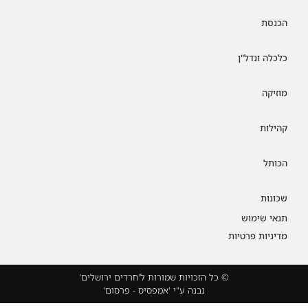
הכנסת
כלכלה ונדל"ן
מוזיקה
קהילות
הכותל
שכונות
תנאי שימוש
מדיניות פרטיות
© כל הזכויות שמורות ל'חרדים ירושלים'
נבנה ע"י 'אמפסיס - פרסום'