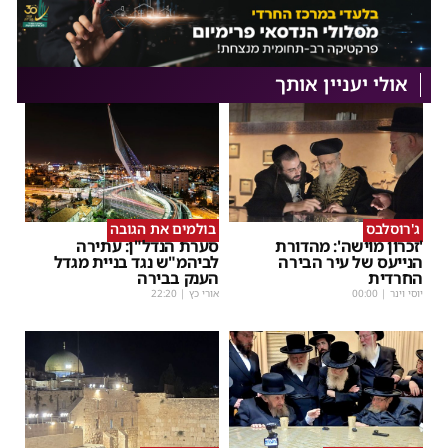
אולי יעניין אותך
ג'רוסלבס
בולמים את הגובה
'זכרון מוישה': מהדורת
סערת הנדל"ן: עתירה
הנייעס של עיר הבירה
לביהמ"ש נגד בניית מגדל
החרדית
הענק בבירה
יוסי וינר
|
00:00
אורי כץ
|
22:20