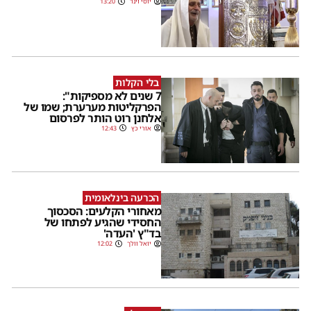
יוסי וינר
13:20
בלי הקלות
7 שנים לא מספיקות":
הפרקליטות מערערת; שמו של
אלחנן רוט הותר לפרסום
אורי כץ
12:43
הכרעה בינלאומית
מאחורי הקלעים: הסכסוך
החסידי שהגיע לפתחו של
בד"ץ 'העדה'
יואל וולך
12:02