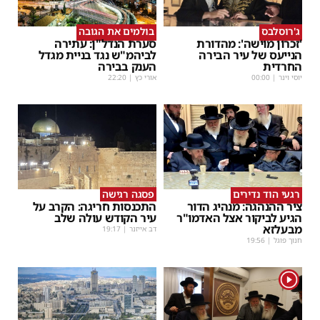
ג'רוסלבס
בולמים את הגובה
'זכרון מוישה': מהדורת
סערת הנדל"ן: עתירה
הנייעס של עיר הבירה
לביהמ"ש נגד בניית מגדל
החרדית
הענק בבירה
יוסי וינר
|
00:00
אורי כץ
|
22:20
רגעי הוד נדירים
פסגה רגישה
ציר ההנהגה: מנהיג הדור
התכנסות חריגה: הקרב על
הגיע לביקור אצל האדמו"ר
עיר הקודש עולה שלב
מבעלזא
דב אייזנר
|
19:17
חנוך פוגל
|
19:56
1