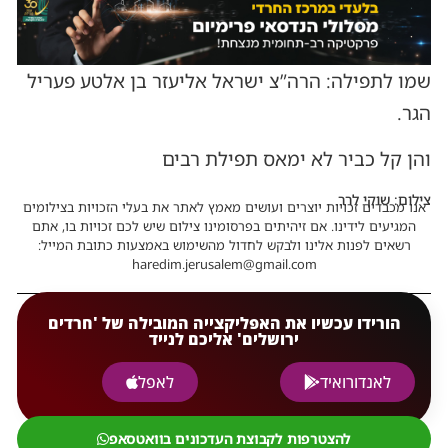
שמו לתפילה: הרה”צ ישראל אליעזר בן אלטע פעריל
הגר.
והן קל כביר לא ימאס תפילת רבים
צילום: שוקי לרר
אנו מכבדים זכויות יוצרים ועושים מאמץ לאתר את בעלי הזכויות בצילומים
המגיעים לידינו. אם זיהיתים בפרסומינו צילום שיש לכם זכויות בו, אתם
רשאים לפנות אלינו ולבקש לחדול מהשימוש באמצעות כתובת המייל:
haredim.jerusalem@gmail.com
הורידו עכשיו את האפליקצייה המובילה של 'חרדים
ירושלים' אליכם לנייד
לאנדורואיד
לאפל
להצטרפות לקבוצת העדכונים בוואטסאפ