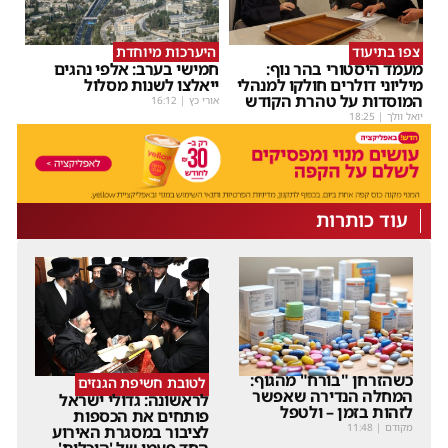
צפו בתיעוד
היערכות מיוחדת
מעמד היסטורי בהר נוף:
חמישי בערב: אלפי נהגים
מיליוני דולרים חולקו למנהלי
ייאלצו לשנות מסלול
המוסדות על טהרת הקודש
אורי כץ
|
16:12
יואל וולך
|
18:25
עוד כותרות
כשהזרחן "בורח" מהגוף:
לטובת חשיפת הגנזים
המחלה הנדירה שאפשר
לראשונה: גדולי ישראל
לזהות בזמן – ולטפל
פותחים את הכספות
מקודם
|
11:48
לציבור במסגרת האירוע