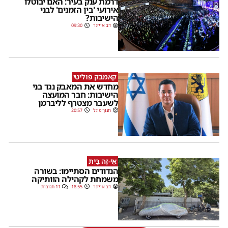
דרמת ענק בעיר: האם יבוטלו
אירועי 'בין הזמנים' לבני
הישיבות?
דב אייזנר
09:30
קאמבק פוליטי
מחדש את המאבק נגד בני
הישיבות: חבר המועצה
לשעבר מצטרף לליברמן
חנוך פוגל
20:57
אֵי-זֶה בַּיִת
הנדודים הסתיימו: בשורה
משמחת לקהילה הוותיקה
דב אייזנר
18:55
11 תגובות