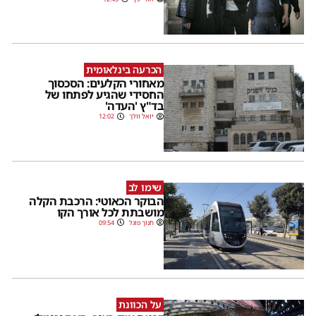
הכרעה בינלאומית
מאחורי הקלעים: הסכסוך
החסידי שהגיע לפתחו של
בד"ץ 'העדה'
יואל וולך
12:02
שימו לב
הבוקר הכאוטי: הרכבת הקלה
מושבתת לכל אורך הקו
חנוך פוגל
09:54
על הכוונת