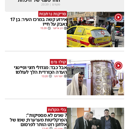
החד פעמי של 'היכלות'
מקודם
|
20:39
סריקות נרחבות
1
אירוע קשה במרכז העיר: בן 17
נאבק על חייו
דב אייזנר
15:39
קולו נדם
1
אבל כבד: מגדולי חזני ופייטני
העדה הכורדית הלך לעולמו
יוסי וינר
13:20
בלי הקלות
7 שנים לא מספיקות":
הפרקליטות מערערת; שמו של
אלחנן רוט הותר לפרסום
אורי כץ
12:43