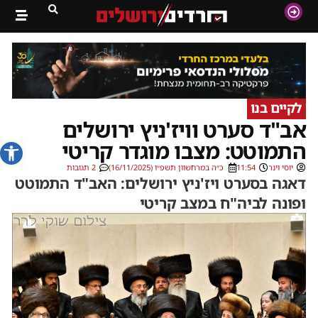
לקיים בנו
אב"ד סערט וויז'ניץ ירושלים
פתח סרג
התמוטט: מצבו מוגדר קריטי
יוסי וינר
11:54
כ״ה במרחשוון תשפ״ו (16/11/2025)
2 תגובות
דאגה בסערט ויז'ניץ ירושלים: האב"ד התמוטט
ופונה לביה"ח במצב קריטי