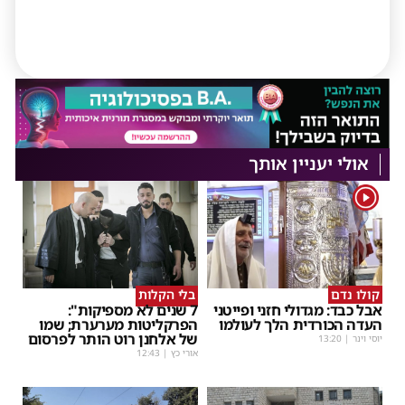
אולי יעניין אותך
1
קולו נדם
בלי הקלות
אבל כבד: מגדולי חזני ופייטני
7 שנים לא מספיקות":
העדה הכורדית הלך לעולמו
הפרקליטות מערערת; שמו
של אלחנן רוט הותר לפרסום
יוסי וינר
|
13:20
אורי כץ
|
12:43