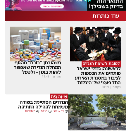
עוד כותרות
כשהזרחן "בורח" מהגוף:
לטובת חשיפת הגנזים
המחלה הנדירה שאפשר
לראשונה: גדולי ישראל
לזהות בזמן – ולטפל
פותחים את הכספות
מקודם
|
11:48
לציבור במסגרת האירוע
החד פעמי של 'היכלות'
מקודם
|
20:39
אֵי-זֶה בַּיִת
הנדודים הסתיימו: בשורה
משמחת לקהילה הוותיקה
דב אייזנר
18:55
2 תגובות