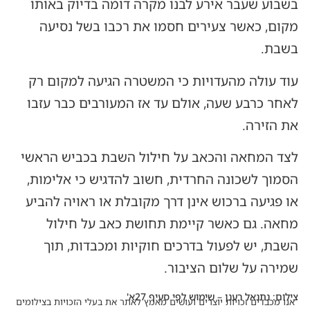
בשבוע שעבר אירע לבנו מקרה דומה בדיוק באותו
מקום, כאשר צעירים חסמו את רכבו בשל נסיעה
בשבת.
עוד עולה מהעדויות כי המשטרה הגיעה למקום רק
לאחר כרבע שעה, אולם עד אז המעורבים כבר עזבו
את הזירה.
לצד המחאה והכאב על חילול השבת בכביש הראשי
הסמוך לשכונה החרדית, חשוב להדגיש כי אלימות,
או פגיעה ברכוש אינן דרך מקובלת או ראויה להביע
מחאה. גם כאשר קיימת תחושת כאב על חילול
השבת, יש לפעול בדרכים חוקיות ומכבדות, תוך
שמירה על שלום הציבור.
צילום: נתנאל רענן – שימוש לפי סעיף 27א'
אנו מכבדים זכויות יוצרים ועושים מאמץ לאתר את בעלי הזכויות בצילומים