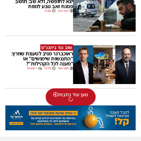
יצא לחופשה, ולא שב: תושב
פסגת זאב טבע למוות
יואל וולך
13:44
שוב נגד ביהכנ"ס
ראוכברגר מגיב לטענות שוורץ:
"התנגשות שימושים" או
"מענה לכל הקהילות"?
חנוך פוגל
13:18
1 תגובות
טען עוד כתבות