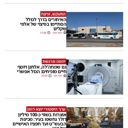
התעקש, וניצח
האיחורים בדרך לכולל
הסתיימו בפיצוי של אלפי
שקלים
יואל וולך
17:06
יוזמה מרגשת
גם שמחה'לה, אלחנן ויוסף
חיים מוכיחים: הכול אפשרי
יוסי וינר
16:54
ערך היסטורי יוצא דופן
אוצרות בשווי כ-100 מיליון
דולר נחשפו בעיר: מכיפת
הבעש"ט ועד חפציו האישיים