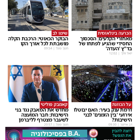
הכרעה בינלאומית
שימו לב
מאחורי הקלעים: הסכסוך
הבוקר הכאוטי: הרכבת הקלה
החסידי שהגיע לפתחו של
מושבתת לכל אורך הקו
בד"ץ 'העדה'
חנוך פוגל
|
09:54
יואל וולך
|
12:02
על הכוונת
קאמבק פוליטי
דרמת ענק בעיר: האם יבוטלו
מחדש את המאבק נגד בני
אירועי 'בין הזמנים' לבני
הישיבות: חבר המועצה
הישיבות?
לשעבר מצטרף לליברמן
דב אייזנר
|
09:30
חנוך פוגל
|
20:57