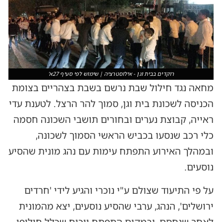
רוקדים בבית וגן - אילוסטרציה | שימוש לפי סעיף 27א'
מחאה נגד חילול שבת נרשם בשבת בצהריים בצומת
הכניסה לשכונת בית וגן, סמוך להר הרצל. לטענת עדי
ראייה, קבוצת נערים ובחורים תושבי השכונה חסמה
כלי רכב שנסעו בכביש הראשי הסמוך לשכונה,
ובמהלך האירוע התפתח עימות עם נהג מונית שהסיע
נוסעים.
על פי התיעוד שצולם ע"י נוכרי והגיע לידי 'חרדים
ירושלים', הנהג, ערבי שהסיע נוסעים, יצא מהמונית
לאחר שנחסם, ובמקום התפתח ויכוח שכלל חילופי