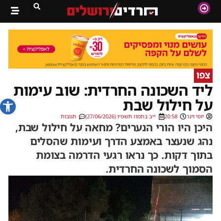
צפו
ליד השכונה החרדית: שוב עימות
פתח סרג
על חילול שבת
יוסי וינר
20:58
י״ב בתמוז תשפ״ו (27/06/2026)
תגובות
היכן היו הורי הנערים? מחאה על חילול שבת,
נהג שנעצר באמצע הדרך ועימות שהסלים
בתוך דקות. כך נראו רגעי הדרמה בצומת
הסמוך לשכונה החרדית.