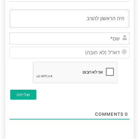
שם*
דוא"ל
(לא
חובה
COMMENTS
0