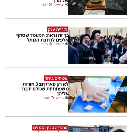
של מרן
דב אייזנר
16:17
גלריית ענק
כך זה נראה: המעמד שסחף
אלפים לרחבת הכותל
דב אייזנר
16:05
שמחים ביחד
לא רק פארקים: 3 חוויות
משפחתיות שכולם ידברו
עליהן
אורי כץ
15:39
טרגדיה בבין הזמנים