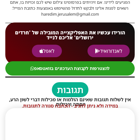
המגיעים לידינו. אם זיהיתים בפרסומינו צילום שיש לכם זכויות בו, אתם
רשאים לפנות אלינו ולבקש לחדול מהשימוש באמצעות כתובת המייל:
haredim.jerusalem@gmail.com
הורידו עכשיו את האפליקצייה המובילה של 'חרדים
ירושלים' אליכם לנייד
לאנדורואיד
לאפל
להצטרפות לקבוצת העדכונים בוואטסאפ
תגובות
אין לשלוח תגובות שאינם הולמות או מכילות דברי לשון הרע,
הסתה ורכילות.
במידה ולא ניתן להגיב - הכתבה סגורה לתגובות.