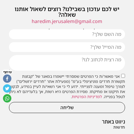
יש לכם עדכון בשבילנו? רוצים לשאול אותנו
שאלה?
haredim.jerusalem@gmail.com
או שילחו אלינו פנייה ונחזור אליכם בהקדם
שיתוף
אני מאשר/ת כי הפרטים שמסרתי יישמרו במאגר של "קבוצת
תקשורת חרדים מוניציפלי בע"מ" (מפעילת אתר "חרדים ירושלים")
לצורך טיפול ומענה לפנייתי. ידוע לי כי אני רשאי/ת לעיין במידע, לבקש
את תיקונו או מחיקתו. מסירת הפרטים היא רשות, אך בלעדיהם לא ניתן
לטפל בפנייה.
למדיניות הפרטיות
.
שליחה
ניווט באתר
חדשות