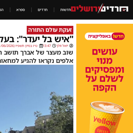
חדשות
חרדים
ספרא
הכ
זעקת עולם התורה
"איש בל יעדר": בעק
יואל וולך
13:47
ט״ז בסיון תשפ״ו (01/06/2026)
שוב מעצר של אברך תושב ה
אלפים נקראו להגיע למחאות