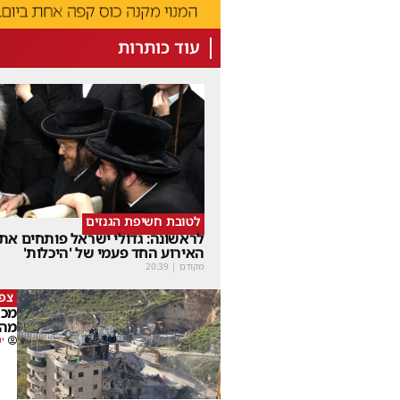
עוד כותרות
לטובת חשיפת הגנזים
לראשונה: גדולי ישראל פותחים את
האירוע החד פעמי של 'היכלות'
מקודם
|
20:39
צפו
מכה
מהמ
יו