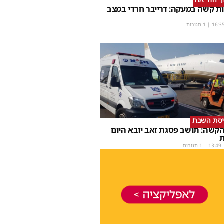
ת קשה במעקה: דרייבר חרדי במצב
16:3
| 1 תגובות
יסת השבת
קשה: תושב פסגת זאב יובא היום
ת
13:49
| 1 תגובות