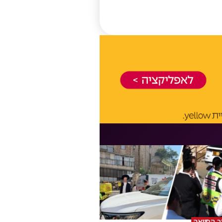
וך החייאה