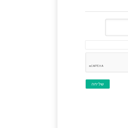
דוא"ל
(לא
חובה)