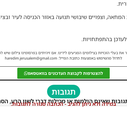
ית.
מחאה, וצפויים שיבושי תנועה באזור הכניסה לעיר ובצי
ולעדכן בהתפתחויות.
 את בעלי הזכויות בצילומים המגיעים לידינו. אם זיהיתים בפרסומינו צילום שיש לכ
לחדול מהשימוש באמצעות כתובת המייל: haredim.jerusalem@gmail.com
להצטרפות לקבוצת העדכונים בוואטסאפ
תגובות
גובות שאינם הולמות או מכילות דברי לשון הרע, הסת
במידה ולא ניתן להגיב - הכתבה סגורה לתגובות.