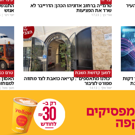
עיר
טרגדיה ברחוב אדוניהו הכהן: הדרייבר לא
התנגשו
שרד את הפציעות
אנוש
אורי כץ
|
17:23
יוסי וינר
|
5
למען קדושת השבת
טרם כנ
שבת Upmix" משולם זושא וTYH ב16 דקות
"כולנו מתאספים": קריאה כואבת לצד מתווה
האסון ה
ת
מפורט לציבור
למנוחו
יואל וולך
|
14:13
חנוך פוגל
|