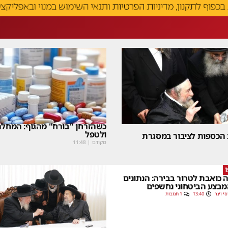
כשהזרחן "בורח" מהגוף: המחלה
ולטפל
 הכספות לציבור במסגרת
מקודם
|
11:48
 כואבת לטרור בבירה: הנתונים
בצע הביטחוני נחשפים
סי וינר
13:40
1 תגובות