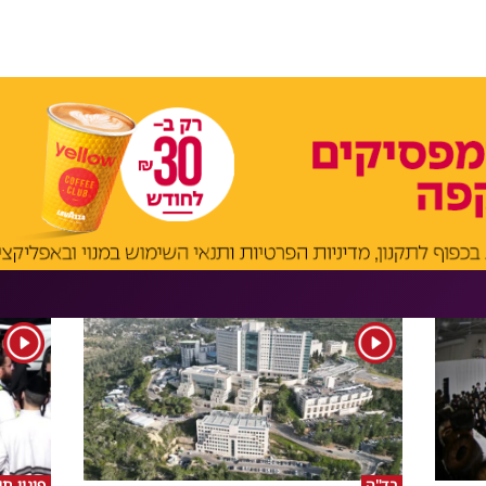
1
1
בד"ה
פינוי ת