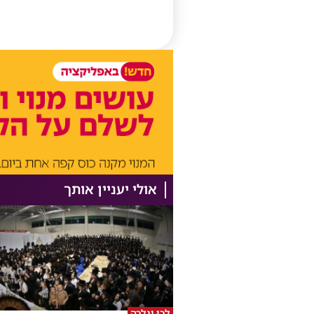
אולי יעניין אותך
לְכוּ וְנֵלְכָה