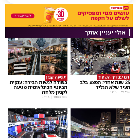
אולי יעניין אותך
דם עבדיך השפוך
תִּשְׁעָה קַבִּין
25 שנה אחרי: הפצע בלב
בשורה לנשות הבירה: ענקית
העיר שלא הגליד
הביוטי הבינלאומית מגיעה
לקניון מלחה
אורי כץ
|
23:39
צוות האתר
|
23:14