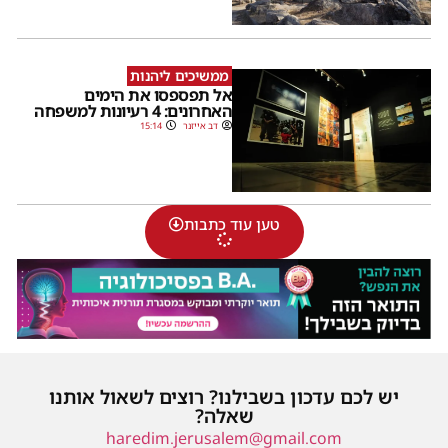
ממשיכים ליהנות
אל תפספסו את הימים
האחרונים: 4 רעיונות למשפחה
דב אייזנר
15:14
טען עוד כתבות
יש לכם עדכון בשבילנו? רוצים לשאול אותנו
שאלה?
haredim.jerusalem@gmail.com