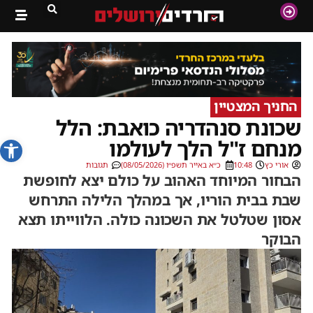
החניך המצטיין
שכונת סנהדריה כואבת: הלל
פתח סרג
מנחם ז"ל הלך לעולמו
אורי כץ
10:48
כ״א באייר תשפ״ו (08/05/2026)
תגובות
הבחור המיוחד האהוב על כולם יצא לחופשת
שבת בבית הוריו, אך במהלך הלילה התרחש
אסון שטלטל את השכונה כולה. הלווייתו תצא
הבוקר