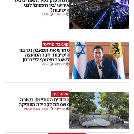
דרמת ענק בעיר: האם יבוטלו
אירועי 'בין הזמנים' לבני
הישיבות?
דב אייזנר
09:30
קאמבק פוליטי
מחדש את המאבק נגד בני
הישיבות: חבר המועצה
לשעבר מצטרף לליברמן
חנוך פוגל
20:57
אֵי-זֶה בַּיִת
הנדודים הסתיימו: בשורה
משמחת לקהילה הוותיקה
דב אייזנר
18:55
15 תגובות