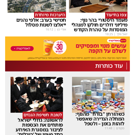
צפו בתיעוד
היערכות מיוחדת
מעמד היסטורי בהר נוף:
חמישי בערב: אלפי נהגים
מיליוני דולרים חולקו למנהלי
ייאלצו לשנות מסלול
המוסדות על טהרת הקודש
אורי כץ
|
16:12
יואל וולך
|
18:25
עוד כותרות
כשהזרחן "בורח" מהגוף:
לטובת חשיפת הגנזים
המחלה הנדירה שאפשר
לראשונה: גדולי ישראל
לזהות בזמן – ולטפל
פותחים את הכספות
מקודם
|
11:48
לציבור במסגרת האירוע
החד פעמי של 'היכלות'