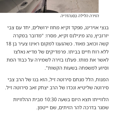
הזירה הלילה בסנהדריה
בנצי אוירינג, מפקד זק״א מחוז ירושלים, יחד עם צבי
יורוביץ, נהג מינילנס זק״א, מסרו: "מדובר במקרה
קשה וכואב מאוד. כשהגענו למקום ראינו צעיר בן 18
ללא רוח חיים בביתו. פרמדיקים של מד״א נאלצו
לאשר את מותו. פעלנו בזירה לשמירה על כבוד המת
וסיוע למשפחה בשעות הקשות".
המנוח, הלל מנחם סירוטה ז״ל, הוא בנו של הרב צבי
סירוטה שליט״א ונכדו של הרב יצחק זאב סירוטה ז״ל.
הלווייתו תצא היום בשעה 10:30 מבית ההלוויות
שמגר בדרכה להר הזיתים, שם ייטמן.