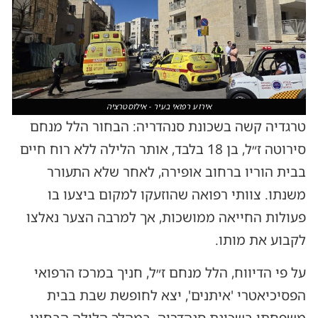
אירוע רפואי בעיר - אילוסטרציה
טרגדיה קשה בשכונת סנהדריה: הבחור הלל מנחם
סירוטה ז״ל, בן 18 בלבד, אותר הלילה ללא רוח חיים
בבית הוריו ברחוב אופירה, לאחר שלא התעורר
משנתו. צוותי רפואה שהוזעקו למקום ביצעו בו
פעולות החייאה ממושכות, אך למרבה הצער נאלצו
לקבוע את מותו.
על פי הדיווח, הלל מנחם ז״ל, חניך במרכז הרפואי
הפסיכיאטרי 'איתנים', יצא לחופשת שבת בבית