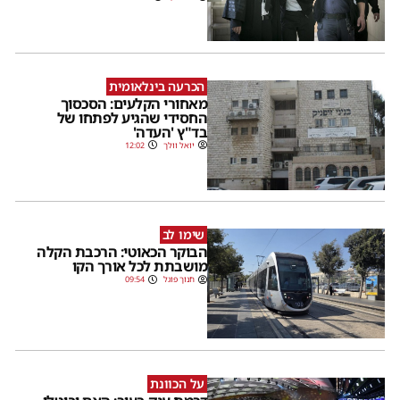
הכרעה בינלאומית
מאחורי הקלעים: הסכסוך
החסידי שהגיע לפתחו של
בד"ץ 'העדה'
יואל וולך
12:02
שימו לב
הבוקר הכאוטי: הרכבת הקלה
מושבתת לכל אורך הקו
חנוך פוגל
09:54
על הכוונת