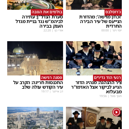
ג'רוסלבס
בולמים את הגובה
'זכרון מוישה': מהדורת
סערת הנדל"ן: עתירה
הנייעס של עיר הבירה
לביהמ"ש נגד בניית מגדל
החרדית
הענק בבירה
יוסי וינר
|
00:00
אורי כץ
|
22:20
רגעי הוד נדירים
פסגה רגישה
ציר ההנהגה: מנהיג הדור
התכנסות חריגה: הקרב על
הגיע לביקור אצל האדמו"ר
עיר הקודש עולה שלב
מבעלזא
דב אייזנר
|
19:17
חנוך פוגל
|
19:56
1