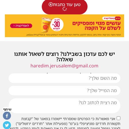
טען עוד כתבות
יש לכם עדכון בשבילנו? רוצים לשאול אותנו
שאלה?
haredim.jerusalem@gmail.com
או שילחו אלינו פנייה ונחזור אליכם בהקדם
שיתוף
אני מאשר/ת כי הפרטים שמסרתי יישמרו במאגר של "קבוצת
תקשורת חרדים מוניציפלי בע"מ" (מפעילת אתר "חרדים ירושלים")
לצורך טיפול ומענה לפנייתי. ידוע לי כי אני רשאי/ת לעיין במידע, לבקש