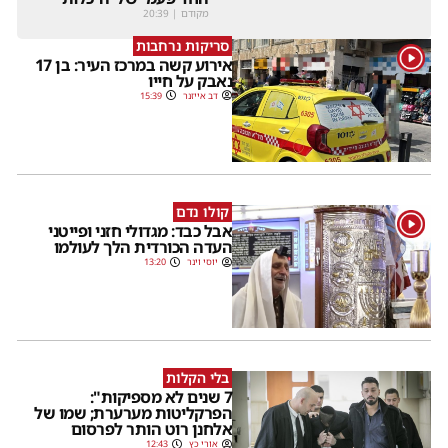
מקודם
|
20:39
סריקות נרחבות
1
אירוע קשה במרכז העיר: בן 17
נאבק על חייו
דב אייזנר
15:39
קולו נדם
1
אבל כבד: מגדולי חזני ופייטני
העדה הכורדית הלך לעולמו
יוסי וינר
13:20
בלי הקלות
7 שנים לא מספיקות":
הפרקליטות מערערת; שמו של
אלחנן רוט הותר לפרסום
אורי כץ
12:43