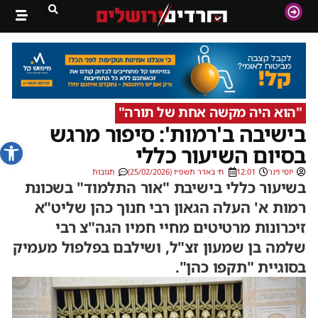
''הוא היה מקשה אחת של תורה"
בישיבה ב'רמות': סיפור מרגש
פתח סרג
בסיום השיעור כללי
יוסי וינר
12:01
ח׳ באדר תשפ״ו (25/02/2026)
תגובות
בשיעור כללי בישיבת "אור התלמוד" בשכונת
רמות א' העלה הגאון רבי חנוך כהן שליט"א
זיכרונות מרטיטים מחיי חמיו הגה"צ רבי
שלמה בן שמעון זצ"ל, ושילבם בפלפול מעמיק
בסוגיית "תקפו כהן".