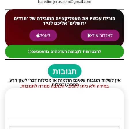
haredim.jerusalem@gmail.com
הורידו עכשיו את האפליקצייה המובילה של 'חרדים
ירושלים' אליכם לנייד
לאנדורואיד
לאפל
להצטרפות לקבוצת העדכונים בוואטסאפ
תגובות
אין לשלוח תגובות שאינם הולמות או מכילות דברי לשון הרע,
הסתה ורכילות.
במידה ולא ניתן להגיב - הכתבה סגורה לתגובות.