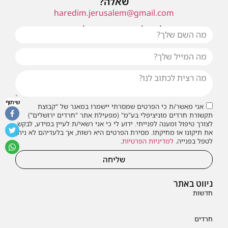
שאלה?
haredim.jerusalem@gmail.com
או שילחו אלינו פנייה ונחזור אליכם בהקדם
שיתוף
אני מאשר/ת כי הפרטים שמסרתי יישמרו במאגר של "קבוצת
תקשורת חרדים מוניציפלי בע"מ" (מפעילת אתר "חרדים ירושלים")
לצורך טיפול ומענה לפנייתי. ידוע לי כי אני רשאי/ת לעיין במידע, לבקש
את תיקונו או מחיקתו. מסירת הפרטים היא רשות, אך בלעדיהם לא ניתן
לטפל בפנייה.
למדיניות הפרטיות
.
שליחה
ניווט באתר
חדשות
חרדים