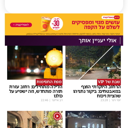
אולי יעניין אותך
שבת של VIP
מפת החסימות
הרחוב היוקרתי הוצף
הלילה מתחילים: רחוב עזרת
במאבטחים: ביקור נתניהו
תורה מתחדש, וזה ישפיע על
שהצית ויכוח
כולנו
יוסי וינר
|
23:28
דב אייזנר
|
22:46
1