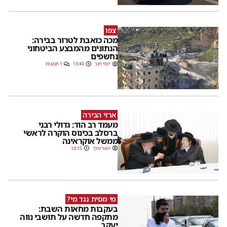
צפו
מכה כואבת לטרור בבירה:
הנתונים מהמבצע הביטחוני
נחשפים
יוסי וינר
13:40
1 תגובות
ארזי הבירה
מעמד רב הוד: גדולי רבני
ברסלב בכינוס הוקרה לראשי
ממשל אוקראינה
יואל וולך
13:15
מי מסית נגד מי?
בעקבות מחאות השבת:
מתקפה חדשה על תושבי נווה
יעקב