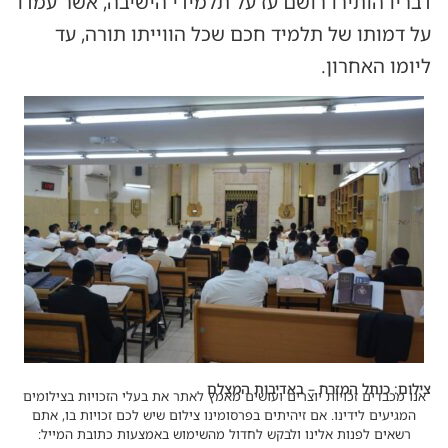
דבריו הותירו רושם עז על תלמידי הישיבה, אשר עמדו
על דמותו של תלמיד חכם שכל הווייתו תורה, עד
ליומו האחרון.
צילום: כותל המזרח – באדיבות המצלם
אנו מכבדים זכויות יוצרים ועושים מאמץ לאתר את בעלי הזכויות בצילומים
המגיעים לידינו. אם זיהיתים בפרסומינו צילום שיש לכם זכויות בו, אתם
רשאים לפנות אלינו ולבקש לחדול מהשימוש באמצעות כתובת המייל: