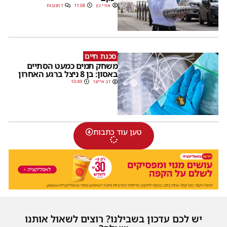
אורי כץ
11:08
1 תגובות
סכנת חיים
משחק תמים כמעט הסתיים
באסון: בן 8 ניצל ברגע האחרון
דב אייזנר
10:49
טען עוד כתבות
יש לכם עדכון בשבילנו? רוצים לשאול אותנו