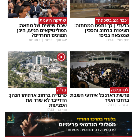
"כבר גנב בשכונה"
שתיקה רועמת
בלעדי | כך נתפס המתחזה:
שבת שישית של מחאה:
העימות ברחוב והסכין
הפוליטיקאים הגיעו, היכן
שנמצאה בכיסו
הנציגים החרדים?
חנוך פוגל
|
21:44
יואל וולך
|
20:55
| 1 תגובות
1
לְכוּ וְנֵלְכָה
בד"ה
פרשת ראה: כל אירועי השבת
טרגדיה ברחוב אדוניהו הכהן:
ברחבי העיר
הדרייבר לא שרד את
הפציעות
דב אייזנר
|
17:41
אורי כץ
|
17:23