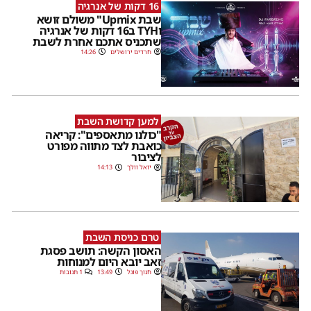
16 דקות של אנרגיה
שבת Upmix" משולם זושא
וTYH ב16 דקות של אנרגיה
שתכניס אתכם אחרת לשבת
חרדים ירושלים
14:26
למען קדושת השבת
"כולנו מתאספים": קריאה
כואבת לצד מתווה מפורט
לציבור
יואל וולך
14:13
טרם כניסת השבת
האסון הקשה: תושב פסגת
זאב יובא היום למנוחות
חנוך פוגל
13:49
1 תגובות