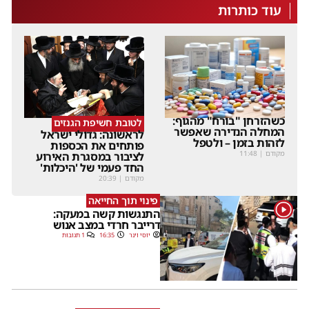
עוד כותרות
כשהזרחן "בורח" מהגוף:
לטובת חשיפת הגנזים
המחלה הנדירה שאפשר
לראשונה: גדולי ישראל
לזהות בזמן – ולטפל
פותחים את הכספות
מקודם
|
11:48
לציבור במסגרת האירוע
החד פעמי של 'היכלות'
מקודם
|
20:39
פינוי תוך החייאה
1
התנגשות קשה במעקה:
דרייבר חרדי במצב אנוש
יוסי וינר
16:35
1 תגובות