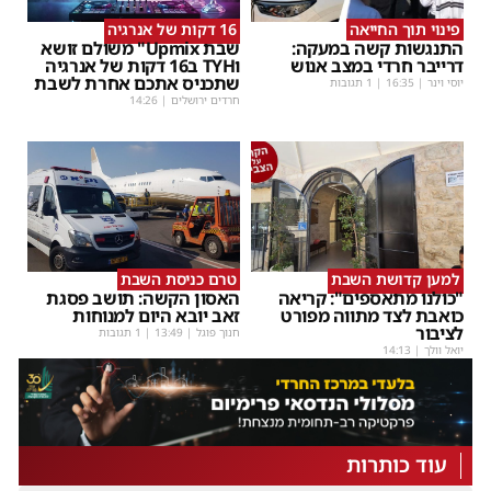
פינוי תוך החייאה
16 דקות של אנרגיה
התנגשות קשה במעקה:
שבת Upmix" משולם זושא
דרייבר חרדי במצב אנוש
וTYH ב16 דקות של אנרגיה
שתכניס אתכם אחרת לשבת
יוסי וינר
|
16:35
| 1 תגובות
חרדים ירושלים
|
14:26
למען קדושת השבת
טרם כניסת השבת
"כולנו מתאספים": קריאה
האסון הקשה: תושב פסגת
כואבת לצד מתווה מפורט
זאב יובא היום למנוחות
לציבור
חנוך פוגל
|
13:49
| 1 תגובות
יואל וולך
|
14:13
עוד כותרות