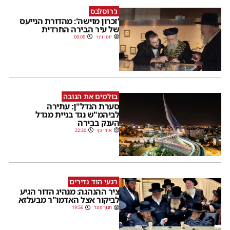
ג'רוסלבס
'זכרון מוישה': מהדורת הנייעס
של עיר הבירה החרדית
יוסי וינר
00:00
בולמים את הגובה
סערת הנדל"ן: עתירה
לביהמ"ש נגד בניית מגדל
הענק בבירה
אורי כץ
22:20
רגעי הוד נדירים
ציר ההנהגה: מנהיג הדור הגיע
לביקור אצל האדמו"ר מבעלזא
חנוך פוגל
19:56