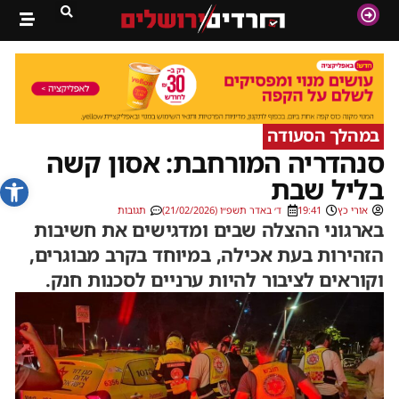
במהלך הסעודה
סנהדריה המורחבת: אסון קשה
פתח סרג
בליל שבת
אורי כץ
19:41
ד׳ באדר תשפ״ו (21/02/2026)
תגובות
בארגוני ההצלה שבים ומדגישים את חשיבות
הזהירות בעת אכילה, במיוחד בקרב מבוגרים,
וקוראים לציבור להיות ערניים לסכנות חנק.