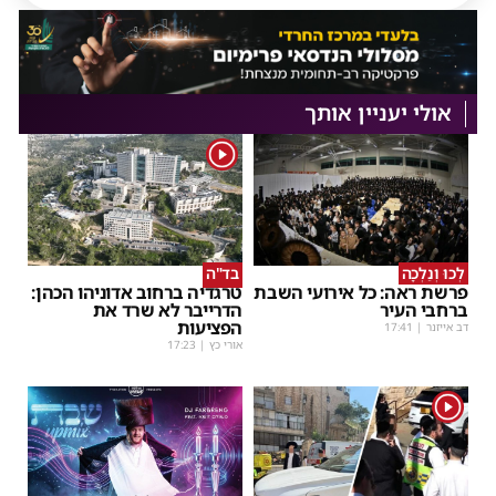
אולי יעניין אותך
1
לְכוּ וְנֵלְכָה
בד"ה
פרשת ראה: כל אירועי השבת
טרגדיה ברחוב אדוניהו הכהן:
ברחבי העיר
הדרייבר לא שרד את
הפציעות
דב אייזנר
|
17:41
אורי כץ
|
17:23
1