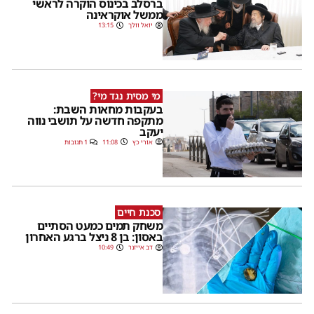
ברסלב בכינוס הוקרה לראשי
ממשל אוקראינה
יואל וולך
13:15
מי מסית נגד מי?
בעקבות מחאות השבת:
מתקפה חדשה על תושבי נווה
יעקב
אורי כץ
11:08
1 תגובות
סכנת חיים
משחק תמים כמעט הסתיים
באסון: בן 8 ניצל ברגע האחרון
דב אייזנר
10:49