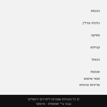
הכנסת
כלכלה ונדל"ן
מוזיקה
קהילות
הכותל
שכונות
תנאי שימוש
מדיניות פרטיות
© כל הזכויות שמורות ל'חרדים ירושלים'
נבנה ע"י 'אמפסיס - פרסום'