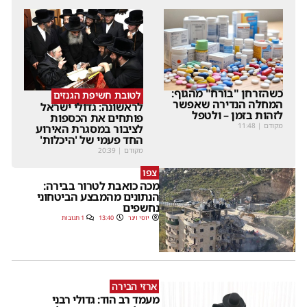
כשהזרחן "בורח" מהגוף:
לטובת חשיפת הגנזים
המחלה הנדירה שאפשר
לראשונה: גדולי ישראל
לזהות בזמן – ולטפל
פותחים את הכספות
מקודם
|
11:48
לציבור במסגרת האירוע
החד פעמי של 'היכלות'
מקודם
|
20:39
צפו
מכה כואבת לטרור בבירה:
הנתונים מהמבצע הביטחוני
נחשפים
יוסי וינר
13:40
1 תגובות
ארזי הבירה
מעמד רב הוד: גדולי רבני