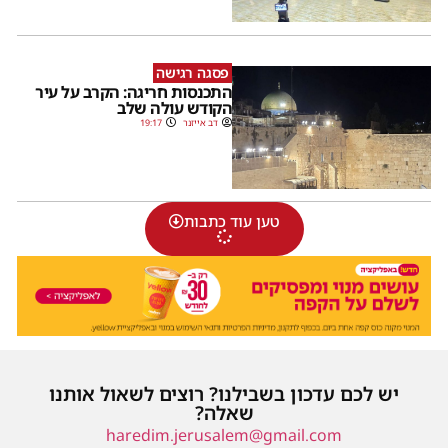
פסגה רגישה
התכנסות חריגה: הקרב על עיר
הקודש עולה שלב
דב אייזנר
19:17
טען עוד כתבות
יש לכם עדכון בשבילנו? רוצים לשאול אותנו
שאלה?
haredim.jerusalem@gmail.com