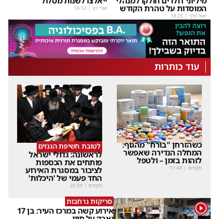
מיליוני דולרים חולקו למנהלי
ייאלצו לשנות מסלול
המוסדות על טהרת הקודש
אורי כץ
|
16:12
יואל וולך
|
18:25
עוד כותרות
כשהזרחן "בורח" מהגוף:
לטובת חשיפת הגנזים
המחלה הנדירה שאפשר
לראשונה: גדולי ישראל
לזהות בזמן – ולטפל
פותחים את הכספות
מקודם
|
11:48
לציבור במסגרת האירוע
החד פעמי של 'היכלות'
מקודם
|
20:39
סריקות נרחבות
1
אירוע קשה במרכז העיר: בן 17
נאבק על חייו