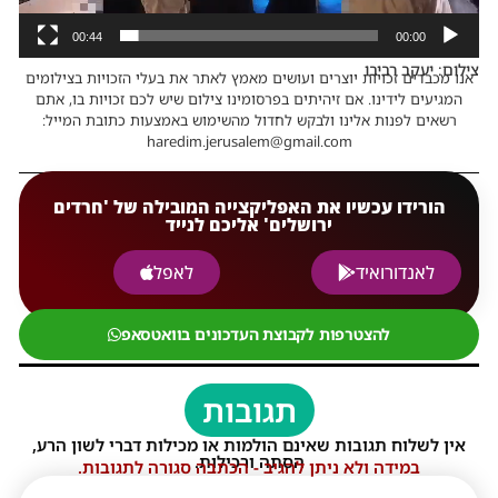
00:44
00:00
צילום: יעקב רביבו
אנו מכבדים זכויות יוצרים ועושים מאמץ לאתר את בעלי הזכויות בצילומים
המגיעים לידינו. אם זיהיתים בפרסומינו צילום שיש לכם זכויות בו, אתם
רשאים לפנות אלינו ולבקש לחדול מהשימוש באמצעות כתובת המייל:
haredim.jerusalem@gmail.com
הורידו עכשיו את האפליקצייה המובילה של 'חרדים
ירושלים' אליכם לנייד
לאנדורואיד
לאפל
להצטרפות לקבוצת העדכונים בוואטסאפ
תגובות
אין לשלוח תגובות שאינם הולמות או מכילות דברי לשון הרע,
הסתה ורכילות.
במידה ולא ניתן להגיב - הכתבה סגורה לתגובות.