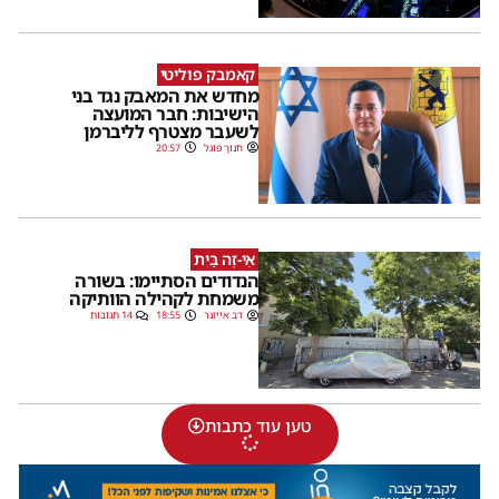
קאמבק פוליטי
מחדש את המאבק נגד בני
הישיבות: חבר המועצה
לשעבר מצטרף לליברמן
חנוך פוגל
20:57
אֵי-זֶה בַּיִת
הנדודים הסתיימו: בשורה
משמחת לקהילה הוותיקה
דב אייזנר
18:55
14 תגובות
טען עוד כתבות