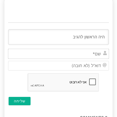
שם*
דוא"ל
(לא
חובה