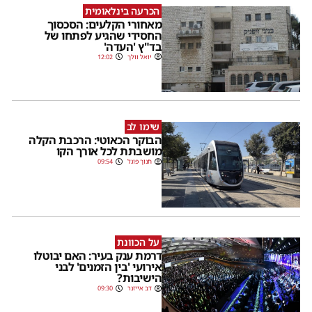
הכרעה בינלאומית
מאחורי הקלעים: הסכסוך
החסידי שהגיע לפתחו של
בד"ץ 'העדה'
יואל וולך
12:02
שימו לב
הבוקר הכאוטי: הרכבת הקלה
מושבתת לכל אורך הקו
חנוך פוגל
09:54
על הכוונת
דרמת ענק בעיר: האם יבוטלו
אירועי 'בין הזמנים' לבני
הישיבות?
דב אייזנר
09:30