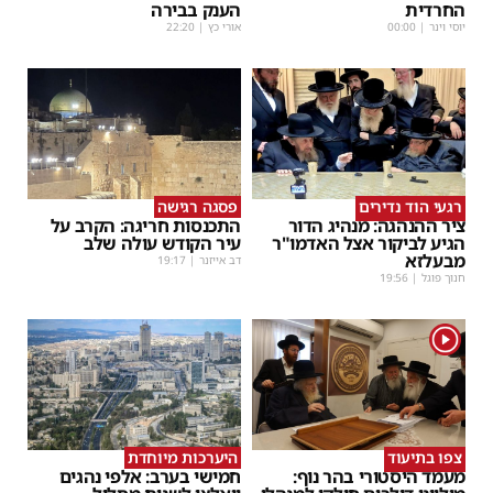
החרדית
הענק בבירה
יוסי וינר
|
00:00
אורי כץ
|
22:20
רגעי הוד נדירים
פסגה רגישה
ציר ההנהגה: מנהיג הדור
התכנסות חריגה: הקרב על
הגיע לביקור אצל האדמו"ר
עיר הקודש עולה שלב
מבעלזא
דב אייזנר
|
19:17
חנוך פוגל
|
19:56
1
צפו בתיעוד
היערכות מיוחדת
מעמד היסטורי בהר נוף:
חמישי בערב: אלפי נהגים