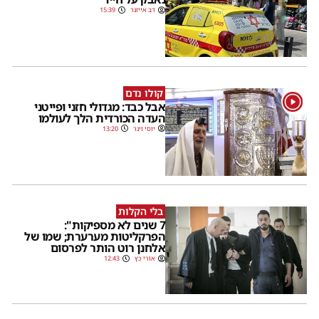
דב אייזנר
15:39
קולו נדם
1
אבל כבד: מגדולי חזני ופייטני
העדה הכורדית הלך לעולמו
יוסי וינר
13:20
בלי הקלות
7 שנים לא מספיקות":
הפרקליטות מערערת; שמו של
אלחנן רוט הותר לפרסום
אורי כץ
12:43