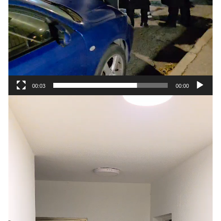
00:03
00:00
נגן
וידאו