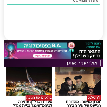
COMMENTS
0
אולי יעניין אותך
ג'רוסלבס
בולמים את הגובה
'זכרון מוישה': מהדורת
סערת הנדל"ן: עתירה
הנייעס של עיר הבירה
לביהמ"ש נגד בניית מגדל