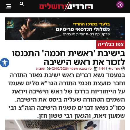
צפו בגלריה
בישיבת 'ראשית חכמה' התכנסו
פתח סרג
לזכור את ראש הישיבה
אורי כץ
11:44
ט״ו בשבט תשפ״ו (02/02/2026)
תגובות
במעמד נשא דברים ראש ישיבת מאור התורה
וחבר מועצת חכמי התורה הגר"א סלים שעמד
על הייחודיות בדרכו של ראש הישיבה ויראת
השמים הטהורה שעליה ביסס את הישיבה.
כמו"כ נשאו דברים משגיח הישיבה הגה"צ רבי
שמעון זיאת, והגאון רבי ששון חזן.