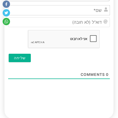
שם*
דוא"ל
(לא
חובה
COMMENTS
0