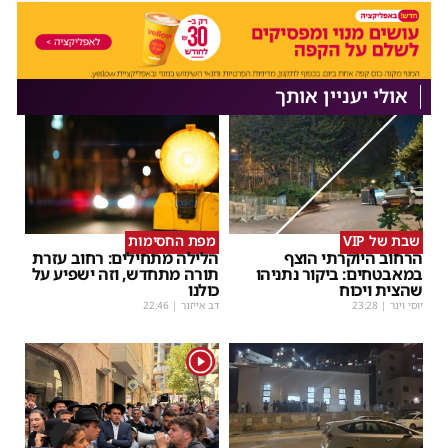
אולי יעניין אותך
שבת של VIP
מפת החסימות
הרחוב היוקרתי הוצף
הלילה מתחילים: רחוב עזרת
במאבטחים: ביקור נתניהו
תורה מתחדש, וזה ישפיע על
שהצית ויכוח
כולנו
יוסי וינר
|
23:28
דב אייזנר
|
22:46
1