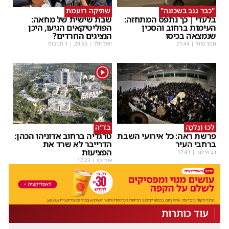
"כבר גנב בשכונה"
שתיקה רועמת
בלעדי | כך נתפס המתחזה:
שבת שישית של מחאה:
העימות ברחוב והסכין
הפוליטיקאים הגיעו, היכן
שנמצאה בכיסו
הנציגים החרדים?
חנוך פוגל
|
21:44
יואל וולך
|
20:55
| 1 תגובות
1
לְכוּ וְנֵלְכָה
בד"ה
פרשת ראה: כל אירועי השבת
טרגדיה ברחוב אדוניהו הכהן:
ברחבי העיר
הדרייבר לא שרד את
הפציעות
דב אייזנר
|
17:41
אורי כץ
|
17:23
עוד כותרות