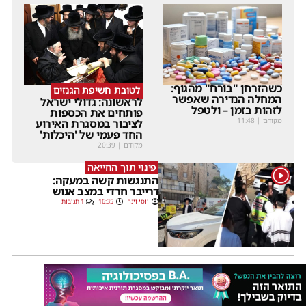
כשהזרחן "בורח" מהגוף:
לטובת חשיפת הגנזים
המחלה הנדירה שאפשר
לראשונה: גדולי ישראל
לזהות בזמן – ולטפל
פותחים את הכספות
מקודם
|
11:48
לציבור במסגרת האירוע
החד פעמי של 'היכלות'
מקודם
|
20:39
פינוי תוך החייאה
1
התנגשות קשה במעקה:
דרייבר חרדי במצב אנוש
יוסי וינר
16:35
1 תגובות
16 דקות של אנרגיה
שבת Upmix" משולם זושא
וTYH ב16 דקות של אנרגיה