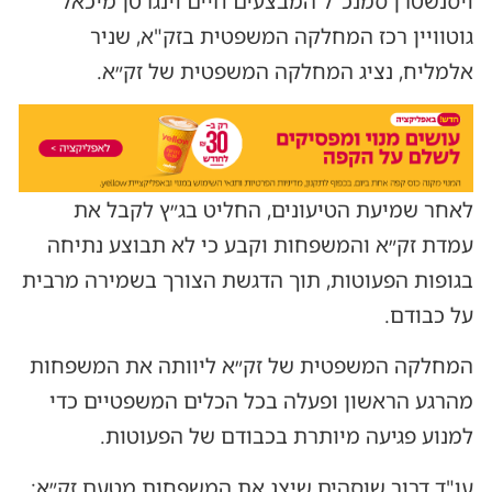
ויסנשטרן סמנכ"ל המבצעים חיים וינגרטן מיכאל
גוטוויין רכז המחלקה המשפטית בזק"א, שניר
אלמליח, נציג המחלקה המשפטית של זק״א.
לאחר שמיעת הטיעונים, החליט בג״ץ לקבל את
עמדת זק״א והמשפחות וקבע כי לא תבוצע נתיחה
בגופות הפעוטות, תוך הדגשת הצורך בשמירה מרבית
על כבודם.
המחלקה המשפטית של זק״א ליוותה את המשפחות
מהרגע הראשון ופעלה בכל הכלים המשפטיים כדי
למנוע פגיעה מיותרת בכבודם של הפעוטות.
עו"ד דרור שוסהים שיצג את המשפחות מטעם זק״א: