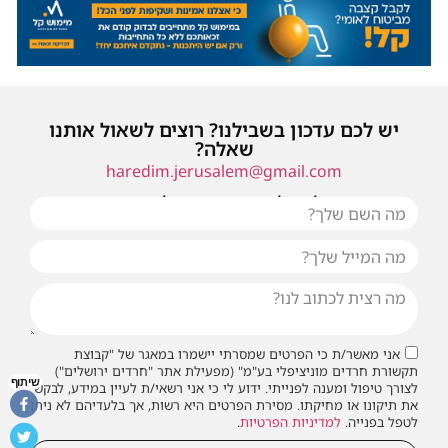
יש לכם עדכון בשבילנו? רוצים לשאול אותנו
שאלה?
haredim.jerusalem@gmail.com
או שילחו אלינו פנייה ונחזור אליכם בהקדם
אני מאשר/ת כי הפרטים שמסרתי יישמרו במאגר של "קבוצת
תקשורת חרדים מוניציפלי בע"מ" (מפעילת אתר "חרדים ירושלים")
שיתוף
לצורך טיפול ומענה לפנייתי. ידוע לי כי אני רשאי/ת לעיין במידע, לבקש
את תיקונו או מחיקתו. מסירת הפרטים היא רשות, אך בלעדיהם לא ניתן
לטפל בפנייה.
למדיניות הפרטיות
.