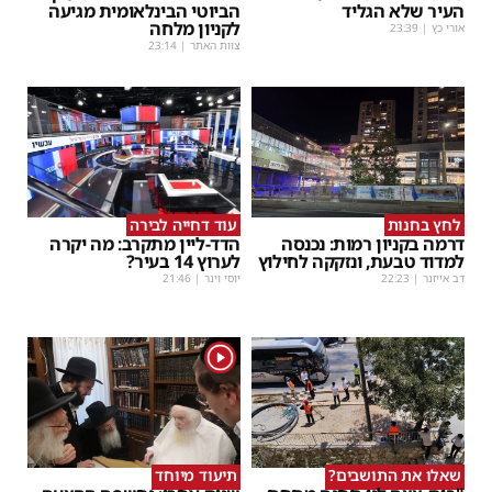
העיר שלא הגליד
הביוטי הבינלאומית מגיעה
לקניון מלחה
אורי כץ
|
23:39
צוות האתר
|
23:14
לחץ בחנות
עוד דחייה לבירה
דרמה בקניון רמות: נכנסה
הדד-ליין מתקרב: מה יקרה
למדוד טבעת, ונזקקה לחילוץ
לערוץ 14 בעיר?
דב אייזנר
|
22:23
יוסי וינר
|
21:46
1
שאלו את התושבים?
תיעוד מיוחד