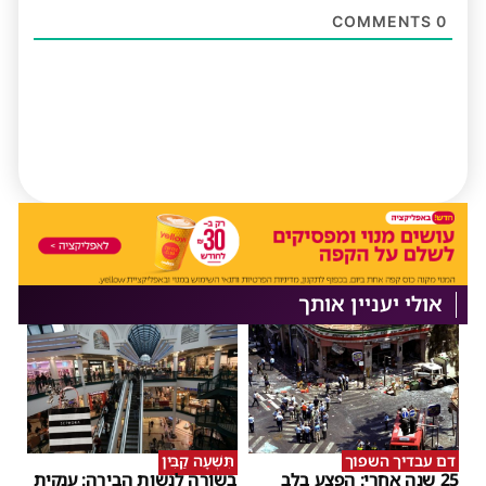
COMMENTS
0
אולי יעניין אותך
דם עבדיך השפוך
תִּשְׁעָה קַבִּין
25 שנה אחרי: הפצע בלב
בשורה לנשות הבירה: ענקית