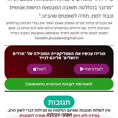
"מדובר בהחלטה חשובה המבטאת רגישות אנושית
וכבוד למת, תודה לשופטים שהבינו."
אנו מכבדים זכויות יוצרים ועושים מאמץ לאתר את בעלי הזכויות בצילומים
המגיעים לידינו. אם זיהיתים בפרסומינו צילום שיש לכם זכויות בו, אתם
רשאים לפנות אלינו ולבקש לחדול מהשימוש באמצעות כתובת המייל:
haredim.jerusalem@gmail.com
הורידו עכשיו את האפליקצייה המובילה של 'חרדים
ירושלים' אליכם לנייד
לאנדורואיד
לאפל
להצטרפות לקבוצת העדכונים בוואטסאפ
תגובות
אין לשלוח תגובות שאינם הולמות או מכילות דברי לשון הרע,
הסתה ורכילות.
במידה ולא ניתן להגיב - הכתבה סגורה לתגובות.