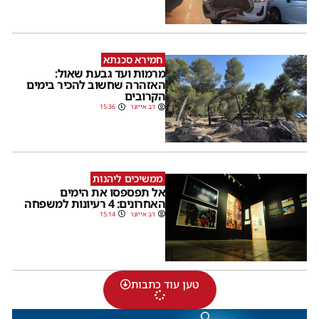
חמירא סכנתא
מרמות ועד גבעת שאול:
האזהרה שחשוב להכיר בימים
הקרובים
דב אייזנר
15:36
ממשיכים ליהנות
אל תפספסו את הימים
האחרונים: 4 רעיונות למשפחה
דב אייזנר
15:14
טען עוד כתבות