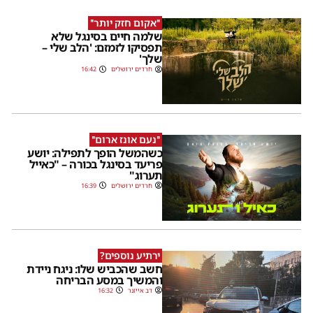
''אקום חזק יותר''
שלמה חיים בסינגל שלא
תפסיקו לזמזם: 'הלב שלי –
שלך'
חרדים ירושלים
16:42
''נעם אונז ארום''
כשהמשל הופך לתפילה: יושע
פריעד בסינגל בכורה – "כאייל
תערוג"
חרדים ירושלים
16:39
ירתיע נוספים?
חשב שהכביש שלו: ניגח ניידת
והמשיך במסע הבריחה
דב אייזנר
16:32