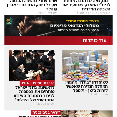
"בום, צצה לנו תחנה מתחת
שנים אחרי: נחשפה ההצעה
לבית": המאבק שמסעיר את
שקיבל פוסק הדור מרבי אהרן
השכונה החרדית
קוטלר
חנוך פוגל
|
19:37
| 2 תגובות
יואל וולך
|
19:23
עוד כותרות
כשהזרחן "בורח" מהגוף:
לטובת חשיפת הגנזים
המחלה הנדירה שאפשר
לראשונה: גדולי ישראל
לזהות בזמן – ולטפל
פותחים את הכספות
מקודם
|
11:48
לציבור במסגרת האירוע
החד פעמי של 'היכלות'
מקודם
|
20:39
"וּרְאֵה בָנִים לְבָנֶיךָ"