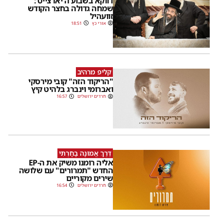
דווקא בשבוע ה'יארצייט':
שמחה גדולה בחצר הקודש
זוועהיל
אורי כץ
18:51
קליפ מרהיב
"הריקוד הזה" קובי מירסקי
ואברומי וינברג בלהיט קיץ
חרדים ירושלים
16:57
דֶּרֶךְ אֱמוּנָה בָחָרְתִּי
אליה רומנו משיק את ה-EP
החדש "תמרורים" עם שלושה
שירים מקוריים
חרדים ירושלים
16:54