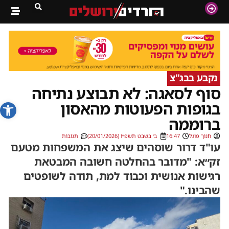
נקבע בבג"צ
סוף לסאגה: לא תבוצע נתיחה
פתח סרג
בגופות הפעוטות מהאסון
ברוממה
חנוך פוגל
16:47
ב׳ בשבט תשפ״ו (20/01/2026)
תגובות
עו"ד דרור שוסהים שיצג את המשפחות מטעם
זק״א: "מדובר בהחלטה חשובה המבטאת
רגישות אנושית וכבוד למת, תודה לשופטים
שהבינו."