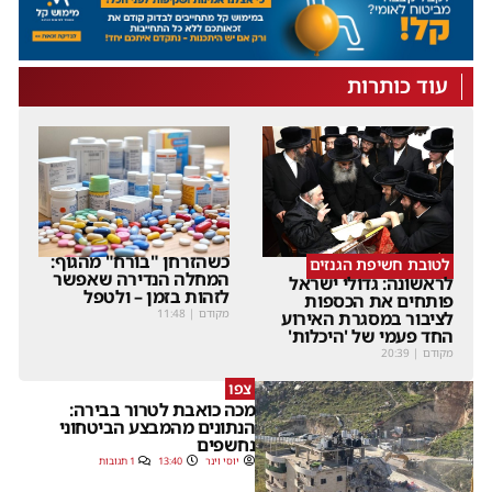
עוד כותרות
כשהזרחן "בורח" מהגוף:
לטובת חשיפת הגנזים
המחלה הנדירה שאפשר
לראשונה: גדולי ישראל
לזהות בזמן – ולטפל
פותחים את הכספות
מקודם
|
11:48
לציבור במסגרת האירוע
החד פעמי של 'היכלות'
מקודם
|
20:39
צפו
מכה כואבת לטרור בבירה:
הנתונים מהמבצע הביטחוני
נחשפים
יוסי וינר
13:40
1 תגובות