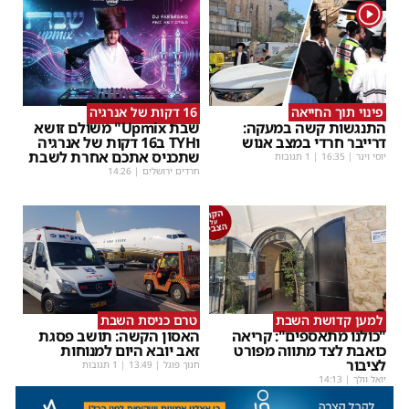
1
פינוי תוך החייאה
16 דקות של אנרגיה
התנגשות קשה במעקה:
שבת Upmix" משולם זושא
דרייבר חרדי במצב אנוש
וTYH ב16 דקות של אנרגיה
שתכניס אתכם אחרת לשבת
יוסי וינר
|
16:35
| 1 תגובות
חרדים ירושלים
|
14:26
למען קדושת השבת
טרם כניסת השבת
"כולנו מתאספים": קריאה
האסון הקשה: תושב פסגת
כואבת לצד מתווה מפורט
זאב יובא היום למנוחות
לציבור
חנוך פוגל
|
13:49
| 1 תגובות
יואל וולך
|
14:13