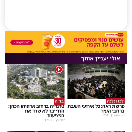
אולי יעניין אותך
1
לְכוּ וְנֵלְכָה
בד"ה
פרשת ראה: כל אירועי השבת
טרגדיה ברחוב אדוניהו הכהן:
ברחבי העיר
הדרייבר לא שרד את
הפציעות
דב אייזנר
|
17:41
אורי כץ
|
17:23