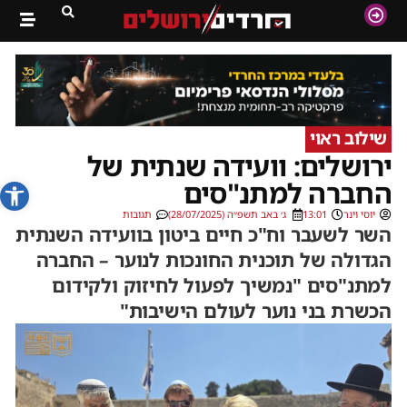
שילוב ראוי
ירושלים: וועידה שנתית של
פתח סרג
החברה למתנ"סים
יוסי וינר
13:01
ג׳ באב תשפ״ה (28/07/2025)
תגובות
השר לשעבר וח"כ חיים ביטון בוועידה השנתית
הגדולה של תוכנית החונכות לנוער – החברה
למתנ"סים "נמשיך לפעול לחיזוק ולקידום
הכשרת בני נוער לעולם הישיבות"