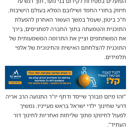
הפועלים במסירות לקידום בני נוער, תוך דגש על
חיזוק בחורי החמד ושילובם המלא בעולם הישיבות.
ח"כ ביטון, שעמל במשך העשור האחרון להפעלת
התוכנית והטמעתה בתוך החברה למתנ״סים, בירך
את המשתתפים וציין את התרומה המשמעותית של
התוכנית להצלחתם האישית והחינוכית של אלפי
תלמידים.
"זהו מיזם מבורך שייסד ודחף יו"ר התנועה הרב אריה
דרעי שחינוך ילדי ישראל בראש מעייניו. נמשיך
לפעול לחיזוקו מתוך שליחות ואחריות לחינוך דור
העתיד".