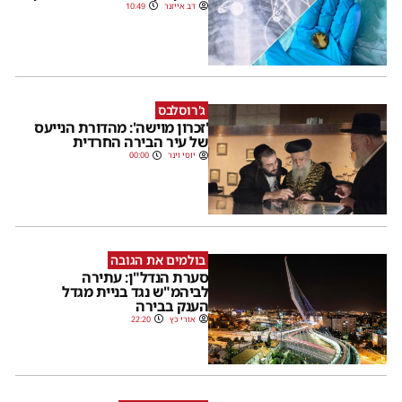
דב אייזנר
10:49
ג'רוסלבס
'זכרון מוישה': מהדורת הנייעס
של עיר הבירה החרדית
יוסי וינר
00:00
בולמים את הגובה
סערת הנדל"ן: עתירה
לביהמ"ש נגד בניית מגדל
הענק בבירה
אורי כץ
22:20