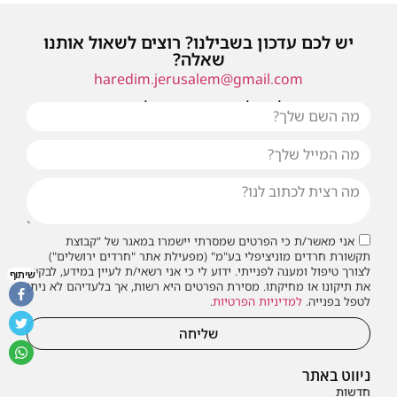
יש לכם עדכון בשבילנו? רוצים לשאול אותנו
שאלה?
haredim.jerusalem@gmail.com
או שילחו אלינו פנייה ונחזור אליכם בהקדם
אני מאשר/ת כי הפרטים שמסרתי יישמרו במאגר של "קבוצת
תקשורת חרדים מוניציפלי בע"מ" (מפעילת אתר "חרדים ירושלים")
לצורך טיפול ומענה לפנייתי. ידוע לי כי אני רשאי/ת לעיין במידע, לבקש
שיתוף
את תיקונו או מחיקתו. מסירת הפרטים היא רשות, אך בלעדיהם לא ניתן
לטפל בפנייה.
למדיניות הפרטיות
.
שליחה
ניווט באתר
חדשות