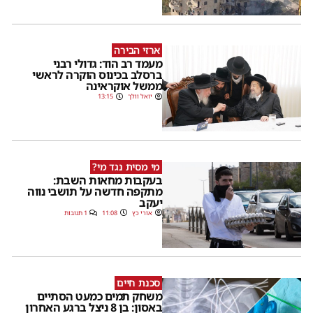
ארזי הבירה
מעמד רב הוד: גדולי רבני
ברסלב בכינוס הוקרה לראשי
ממשל אוקראינה
יואל וולך
13:15
מי מסית נגד מי?
בעקבות מחאות השבת:
מתקפה חדשה על תושבי נווה
יעקב
אורי כץ
11:08
1 תגובות
סכנת חיים
משחק תמים כמעט הסתיים
באסון: בן 8 ניצל ברגע האחרון