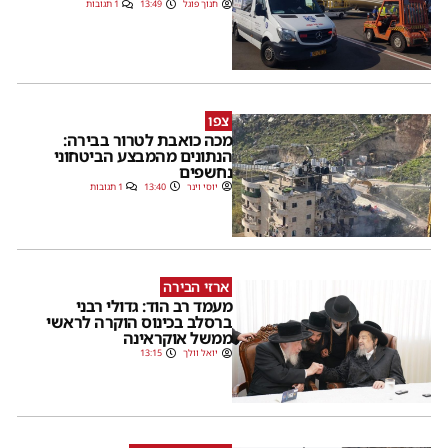
חנוך פוגל
13:49
1 תגובות
צפו
מכה כואבת לטרור בבירה:
הנתונים מהמבצע הביטחוני
נחשפים
יוסי וינר
13:40
1 תגובות
ארזי הבירה
מעמד רב הוד: גדולי רבני
ברסלב בכינוס הוקרה לראשי
ממשל אוקראינה
יואל וולך
13:15