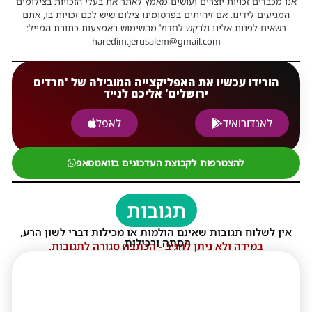
אנו מכבדים זכויות יוצרים ועושים מאמץ לאתר את בעלי הזכויות בצילומים
המגיעים לידינו. אם זיהיתים בפרסומינו צילום שיש לכם זכויות בו, אתם
רשאים לפנות אלינו ולבקש לחדול מהשימוש באמצעות כתובת המייל:
haredim.jerusalem@gmail.com
הורידו עכשיו את האפליקצייה המובילה של 'חרדים
ירושלים' אליכם לנייד
לאנדורואיד
לאפל
להצטרפות לקבוצת העדכונים בוואטסאפ
תגובות
אין לשלוח תגובות שאינם הולמות או מכילות דברי לשון הרע,
הסתה ורכילות.
במידה ולא ניתן להגיב - הכתבה סגורה לתגובות.