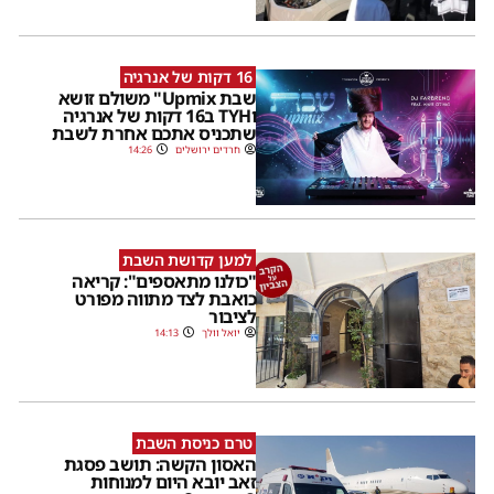
16 דקות של אנרגיה
שבת Upmix" משולם זושא
וTYH ב16 דקות של אנרגיה
שתכניס אתכם אחרת לשבת
חרדים ירושלים
14:26
למען קדושת השבת
"כולנו מתאספים": קריאה
כואבת לצד מתווה מפורט
לציבור
יואל וולך
14:13
טרם כניסת השבת
האסון הקשה: תושב פסגת
זאב יובא היום למנוחות