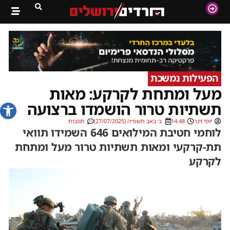
הפעילות נמשכת
מעל ומתחת לקרקע: מאות
פתח סרג
תשתיות טרור הושמדו ברצועה
יוסי וינר
14:48
ב׳ באב תשפ״ה (27/07/2025)
תגובות
לוחמי חטיבת המילואים 646 השמידו תוואי
תת-קרקעי ומאות תשתיות טרור מעל ומתחת
לקרקע