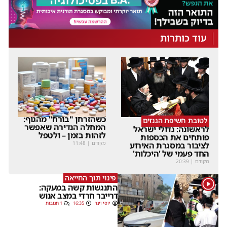
עוד כותרות
כשהזרחן "בורח" מהגוף:
לטובת חשיפת הגנזים
המחלה הנדירה שאפשר
לראשונה: גדולי ישראל
לזהות בזמן – ולטפל
פותחים את הכספות
מקודם
|
11:48
לציבור במסגרת האירוע
החד פעמי של 'היכלות'
מקודם
|
20:39
פינוי תוך החייאה
1
התנגשות קשה במעקה:
דרייבר חרדי במצב אנוש
יוסי וינר
16:35
1 תגובות