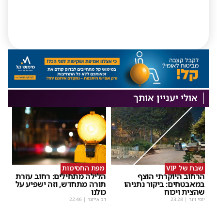
אולי יעניין אותך
שבת של VIP
מפת החסימות
הרחוב היוקרתי הוצף
הלילה מתחילים: רחוב עזרת
במאבטחים: ביקור נתניהו
תורה מתחדש, וזה ישפיע על
שהצית ויכוח
כולנו
יוסי וינר
|
23:28
דב אייזנר
|
22:46