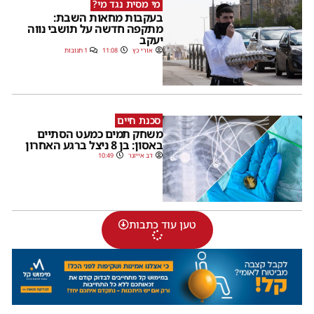
מי מסית נגד מי?
בעקבות מחאות השבת:
מתקפה חדשה על תושבי נווה
יעקב
אורי כץ
11:08
1 תגובות
סכנת חיים
משחק תמים כמעט הסתיים
באסון: בן 8 ניצל ברגע האחרון
דב אייזנר
10:49
טען עוד כתבות