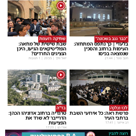
1
"כבר גנב בשכונה"
שתיקה רועמת
בלעדי | כך נתפס המתחזה:
שבת שישית של מחאה:
העימות ברחוב והסכין
הפוליטיקאים הגיעו, היכן
שנמצאה בכיסו
הנציגים החרדים?
חנוך פוגל
|
21:44
יואל וולך
|
20:55
| 1 תגובות
1
לְכוּ וְנֵלְכָה
בד"ה
פרשת ראה: כל אירועי השבת
טרגדיה ברחוב אדוניהו הכהן:
ברחבי העיר
הדרייבר לא שרד את
הפציעות
דב אייזנר
|
17:41
אורי כץ
|
17:23