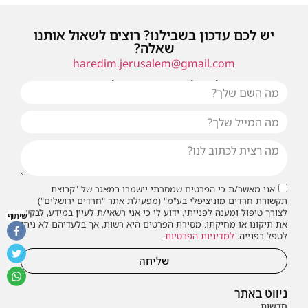
יש לכם עדכון בשבילנו? רוצים לשאול אותנו
שאלה?
haredim.jerusalem@gmail.com
או שילחו אלינו פנייה ונחזור אליכם בהקדם
אני מאשר/ת כי הפרטים שמסרתי יישמרו במאגר של "קבוצת
תקשורת חרדים מוניציפלי בע"מ" (מפעילת אתר "חרדים ירושלים")
לצורך טיפול ומענה לפנייתי. ידוע לי כי אני רשאי/ת לעיין במידע, לבקש
שיתוף
את תיקונו או מחיקתו. מסירת הפרטים היא רשות, אך בלעדיהם לא ניתן
לטפל בפנייה.
למדיניות הפרטיות
.
שליחה
ניווט באתר
חדשות