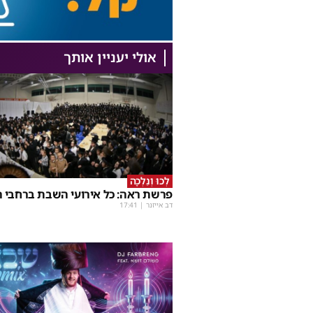
אולי יעניין אותך
לְכוּ וְנֵלְכָה
פרשת ראה: כל אירועי השבת ברחבי ה
דב אייזנר
|
17:41