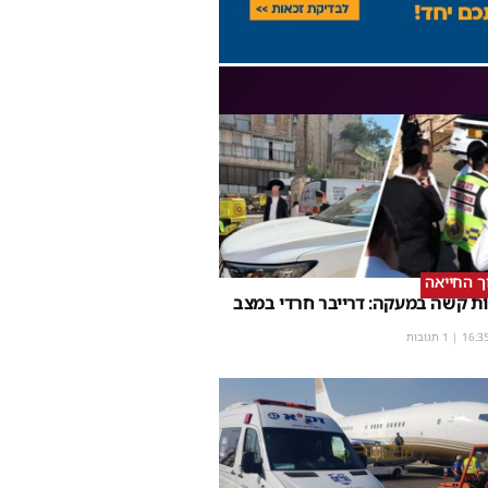
וך החייאה
ת קשה במעקה: דרייבר חרדי במצב
16:3
| 1 תגובות