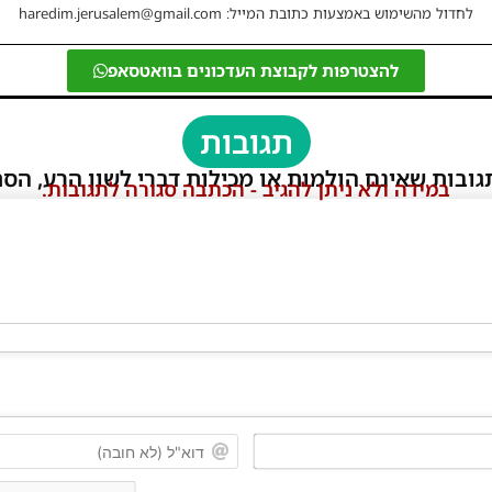
לחדול מהשימוש באמצעות כתובת המייל: haredim.jerusalem@gmail.com
להצטרפות לקבוצת העדכונים בוואטסאפ
תגובות
גובות שאינם הולמות או מכילות דברי לשון הרע, הסת
במידה ולא ניתן להגיב - הכתבה סגורה לתגובות.
שם*