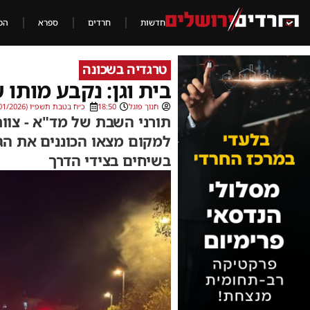
חדשות
חרדים
ספרא
הכ
טרגדיה בשכונה
בית וגן: נקבע מותו של
חנוך פוגל
18:50
כ״ח בטבת תשפ״ו (17/01/2026)
תורני השבת של מד"א - צוו
למקום מצאו הכוננים את הג
בשיחים בצידי הדרך