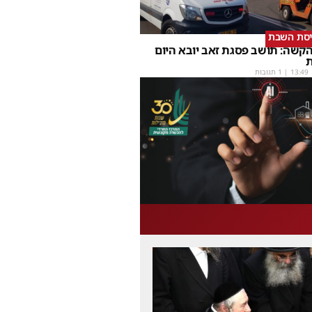
יסת השבת
קשה: תושב פסגת זאב יובא היום
ת
13:49
| 1 תגובות