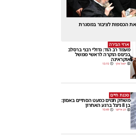
 את הכספות לציבור במסגרת
ארזי הבירה
מעמד רב הוד: גדולי רבני ברסלב
בכינוס הוקרה לראשי ממשל
אוקראינה
יואל וולך
13:15
סכנת חיים
משחק תמים כמעט הסתיים באסון:
בן 8 ניצל ברגע האחרון
דב אייזנר
10:49