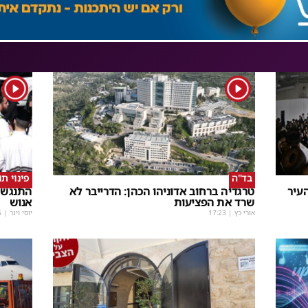
1
1
בד"ה
פינוי ת
עיר
טרגדיה ברחוב אדוניהו הכהן: הדרייבר לא
התנגשו
שרד את הפציעות
אנוש
אורי כץ
|
17:23
יוסי וינר
|
5