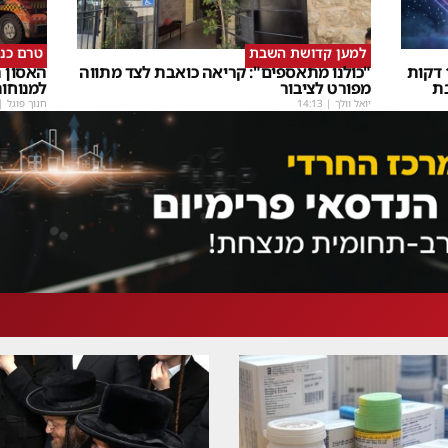
למען קדושת השבת
טרם כנ
שבת Upmix" משולם זושא וTYH ב16 דקות
"כולנו מתאספים": קריאה כואבת לצד מתווה
האסון ה
ת
מפורט לציבור
למנוחו
יואל וולך
|
14:13
חנוך פוגל
|