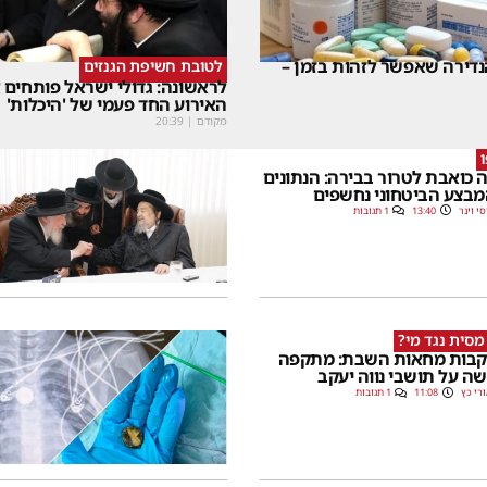
דירה שאפשר לזהות בזמן –
לטובת חשיפת הגנזים
לראשונה: גדולי ישראל פותחים
האירוע החד פעמי של 'היכלות'
מקודם
|
20:39
 כואבת לטרור בבירה: הנתונים
בצע הביטחוני נחשפים
סי וינר
13:40
1 תגובות
מסית נגד מי?
בות מחאות השבת: מתקפה
ה על תושבי נווה יעקב
רי כץ
11:08
1 תגובות