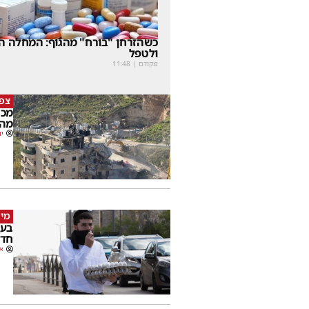
כשהזרחן "בורח" מהגוף: המחלה הנ
ולטפל
מקודם
|
11:48
צפו
מכה
מהמ
יו
מי 
בעק
חדש
או