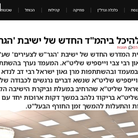
נסת
כלכלה ונדל"ן
מוזיקה
קהילות
הכותל
שכונות
היכל ביהמ"ד החדש של ישיבת 'הגר"
תגובות
ת המדרש החדש של ישיבת 'הגר"ש לצעירים' שע"י
ן רבי צבי וייספיש שליט"א. המעמד נערך בהשתת
ה, במעמד ובהשתתפות מרן גאון ישראל רבי דב לנד
 וייספיש שליט"א שנשא דברים נרגשים לכבודה של
ישראל שליט"א שהרחיב במעלת וביקרת הישיבה הק
 שליט"א בריקוד נלהב במשך דקות ארוכות יחד עם
ת והתעלות להמשך זמן החורף הבעל"ט.