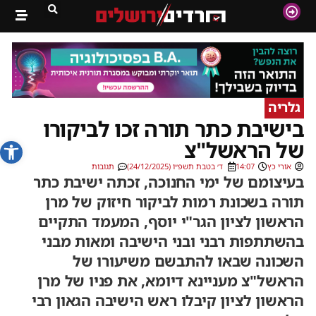
גלריה
בישיבת כתר תורה זכו לביקורו
פתח סרג
של הראשל"צ
אורי כץ
14:07
ד׳ בטבת תשפ״ו (24/12/2025)
תגובות
בעיצומם של ימי החנוכה, זכתה ישיבת כתר
תורה בשכונת רמות לביקור חיזוק של מרן
הראשון לציון הגר"י יוסף, המעמד התקיים
בהשתתפות רבני ובני הישיבה ומאות מבני
השכונה שבאו להתבשם משיעורו של
הראשל"צ מעניינא דיומא, את פניו של מרן
הראשון לציון קיבלו ראש הישיבה הגאון רבי