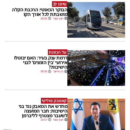
שימו לב
הבוקר הכאוטי: הרכבת הקלה
מושבתת לכל אורך הקו
חנוך פוגל
09:54
על הכוונת
דרמת ענק בעיר: האם יבוטלו
אירועי 'בין הזמנים' לבני
הישיבות?
דב אייזנר
09:30
קאמבק פוליטי
מחדש את המאבק נגד בני
הישיבות: חבר המועצה
לשעבר מצטרף לליברמן
חנוך פוגל
20:57