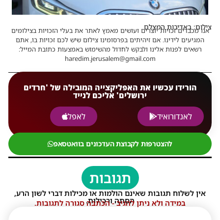
צילום: באדיבות המצלם
אנו מכבדים זכויות יוצרים ועושים מאמץ לאתר את בעלי הזכויות בצילומים
המגיעים לידינו. אם זיהיתים בפרסומינו צילום שיש לכם זכויות בו, אתם
רשאים לפנות אלינו ולבקש לחדול מהשימוש באמצעות כתובת המייל:
haredim.jerusalem@gmail.com
הורידו עכשיו את האפליקצייה המובילה של 'חרדים
ירושלים' אליכם לנייד
לאנדורואיד
לאפל
להצטרפות לקבוצת העדכונים בוואטסאפ
תגובות
אין לשלוח תגובות שאינם הולמות או מכילות דברי לשון הרע,
הסתה ורכילות.
במידה ולא ניתן להגיב - הכתבה סגורה לתגובות.