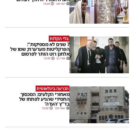
יוסי וינר
13:20
בלי הקלות
7 שנים לא מספיקות":
הפרקליטות מערערת; שמו של
אלחנן רוט הותר לפרסום
אורי כץ
12:43
הכרעה בינלאומית
מאחורי הקלעים: הסכסוך
החסידי שהגיע לפתחו של
בד"ץ 'העדה'
יואל וולך
12:02