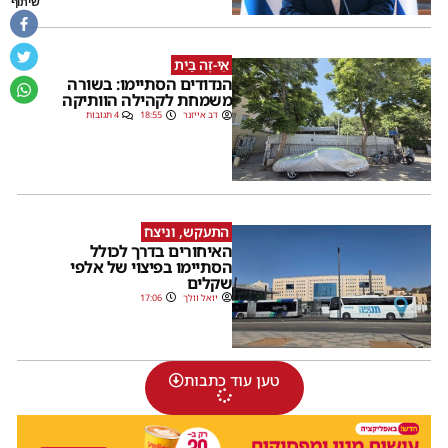
שיתוף
אֵי-זֶה בַּיִת
הנדודים הסתיימו: בשורה
משמחת לקהילה הוותיקה
דב אייזנר
18:55
4 תגובות
התעקש, וניצח
האיחורים בדרך לכולל
הסתיימו בפיצוי של אלפי
שקלים
יואל וולך
17:06
טען עוד כתבות