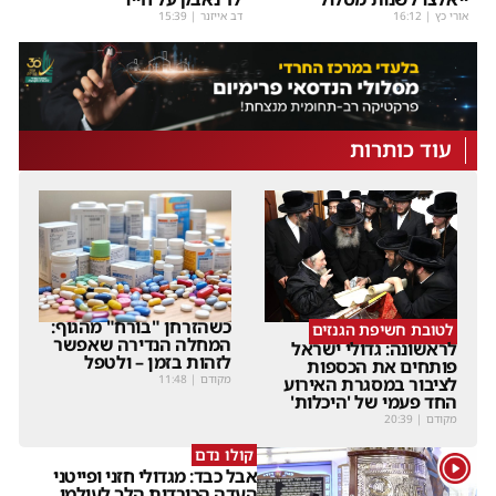
אורי כץ
|
16:12
דב אייזנר
|
15:39
עוד כותרות
כשהזרחן "בורח" מהגוף:
לטובת חשיפת הגנזים
המחלה הנדירה שאפשר
לראשונה: גדולי ישראל
לזהות בזמן – ולטפל
פותחים את הכספות
מקודם
|
11:48
לציבור במסגרת האירוע
החד פעמי של 'היכלות'
מקודם
|
20:39
קולו נדם
1
אבל כבד: מגדולי חזני ופייטני
העדה הכורדית הלך לעולמו