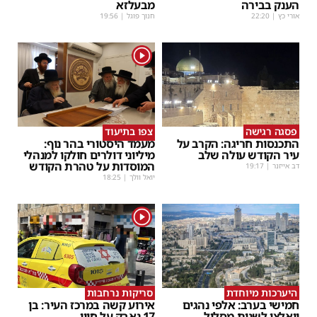
הענק בבירה
מבעלזא
אורי כץ
|
22:20
חנוך פוגל
|
19:56
1
פסגה רגישה
צפו בתיעוד
התכנסות חריגה: הקרב על
מעמד היסטורי בהר נוף:
עיר הקודש עולה שלב
מיליוני דולרים חולקו למנהלי
המוסדות על טהרת הקודש
דב אייזנר
|
19:17
יואל וולך
|
18:25
1
היערכות מיוחדת
סריקות נרחבות
חמישי בערב: אלפי נהגים
אירוע קשה במרכז העיר: בן
ייאלצו לשנות מסלול
17 נאבק על חייו